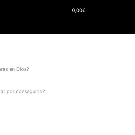
0,00
€
Carrito
eras en Dios?
gar por conseguirlo?