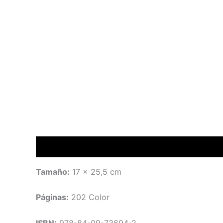
Descripción
Información adicional
Valoraci
Tamaño:
17 x 25,5 cm
Páginas:
202 Color