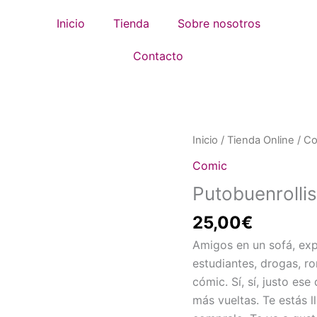
Inicio
Tienda
Sobre nosotros
Contacto
Putobuenrollismo
Inicio
/
Tienda Online
/
Co
cantidad
Comic
Putobuenrolli
25,00
€
Amigos en un sofá, exp
estudiantes, drogas, r
cómic. Sí, sí, justo es
más vueltas. Te estás 