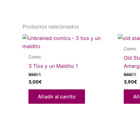
Productos relacionados
Comic
Comic
Old St
3 Tios y un Maldito 1
Amarg
Valorado con
Valorado
3,00
€
3,90
€
5.00
con
de 5
4.00
de 5
Añadir al carrito
Aña