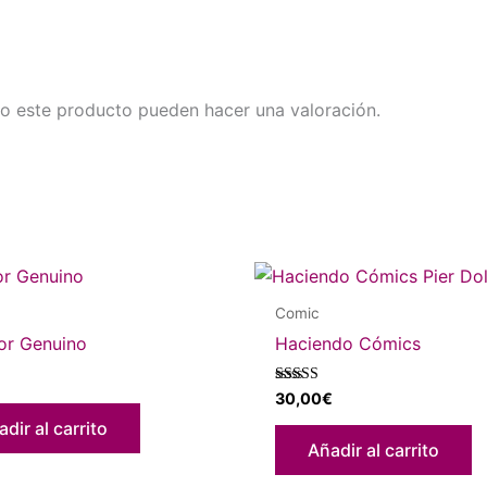
o este producto pueden hacer una valoración.
Comic
or Genuino
Haciendo Cómics
Valorado con
30,00
€
5.00
de 5
dir al carrito
Añadir al carrito