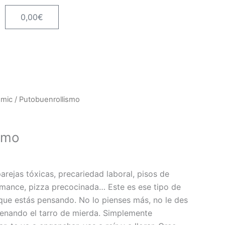
0,00
€
Carrito
mic
/ Putobuenrollismo
smo
arejas tóxicas, precariedad laboral, pisos de
omance, pizza precocinada… Este es ese tipo de
e que estás pensando. No lo pienses más, no le des
llenando el tarro de mierda. Simplemente