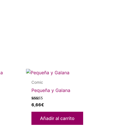
Comic
Pequeña y Galana
Valorado con
6,66
€
5.00
de 5
Añadir al carrito