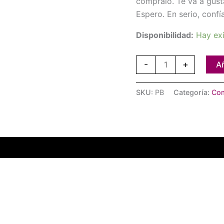
compralo. Te va a gustar
Espero. En serio, confí
Disponibilidad:
Hay exi
-
+
Añ
SKU:
PB
Categoría:
Co
ones (0)