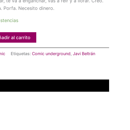
, te va a enganchar, vas a reír y a llorar. Creo.
a. Porfa. Necesito dinero.
stencias
adir al carrito
mic
Etiquetas:
Comic underground
,
Javi Beltrán