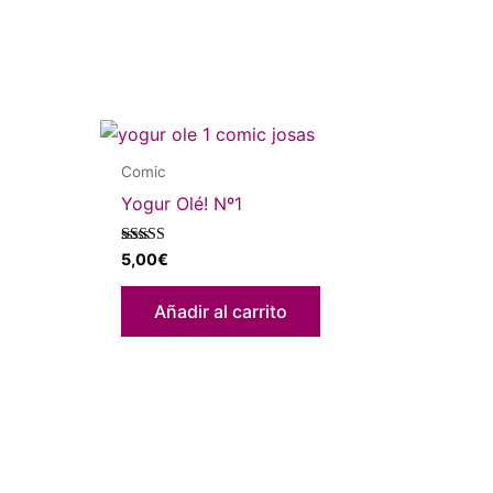
Comic
Yogur Olé! Nº1
Valorado
5,00
€
con
4.89
de 5
Añadir al carrito