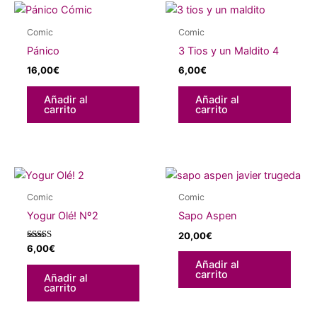
Comic
Comic
Pánico
3 Tios y un Maldito 4
16,00
€
6,00
€
Añadir al
Añadir al
carrito
carrito
Comic
Comic
Yogur Olé! Nº2
Sapo Aspen
20,00
€
Valorado
6,00
€
con
Añadir al
4.83
de 5
carrito
Añadir al
carrito