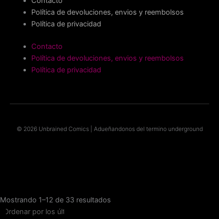
Contacto
Política de devoluciones, envios y reembolsos
Política de privacidad
Contacto
Política de devoluciones, envios y reembolsos
Política de privacidad
© 2026 Unbrained Comics | Adueñandonos del termino underground
I
Y
F
G
X
T
n
o
a
o
-
i
s
u
c
o
t
k
Ordenado
Mostrando 1–12 de 33 resultados
por
los