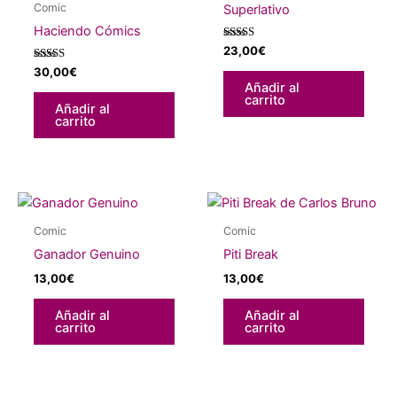
Comic
Superlativo
Haciendo Cómics
Valorado
23,00
€
con
Valorado
5.00
30,00
€
con
de 5
Añadir al
5.00
carrito
de 5
Añadir al
carrito
Comic
Comic
Ganador Genuino
Piti Break
13,00
€
13,00
€
Añadir al
Añadir al
carrito
carrito