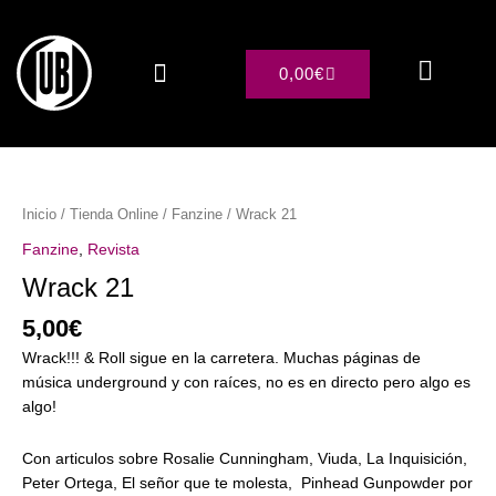
Ir
al
contenido
CARRITO
0,00
€
Sobre nosotros
Wrack
21
cantidad
Inicio
/
Tienda Online
/
Fanzine
/ Wrack 21
Fanzine
,
Revista
Wrack 21
5,00
€
Wrack!!! & Roll sigue en la carretera. Muchas páginas de
música underground y con raíces, no es en directo pero algo es
algo!
Con articulos sobre Rosalie Cunningham, Viuda, La Inquisición,
Peter Ortega, El señor que te molesta, Pinhead Gunpowder por