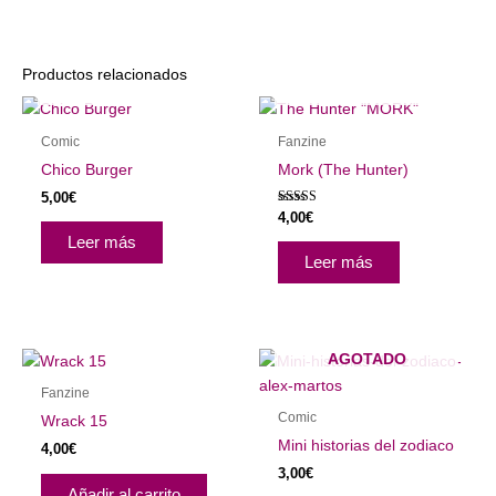
Productos relacionados
AGOTADO
AGOTADO
Comic
Fanzine
Chico Burger
Mork (The Hunter)
5,00
€
Valorado con
4,00
€
5.00
Leer más
de 5
Leer más
AGOTADO
Fanzine
Comic
Wrack 15
Mini historias del zodiaco
4,00
€
3,00
€
Añadir al carrito