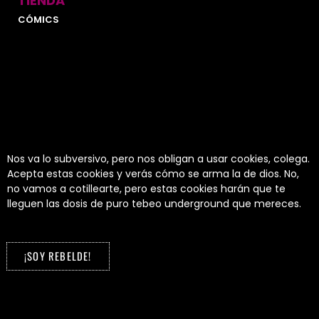
TIENDA
CÓMICS
LIBROS
FANZINES
MERCHANDISING
AUTORES
SOBRE NOSOTROS
CONTACTO
BLOG
Nos va lo subversivo, pero nos obligan a usar cookies, colega.
¿ERES LIBRERO?
Acepta estas cookies y verás cómo se arma la de dios. No,
MI CUENTA
no vamos a cotillearte, pero estas cookies harán que te
lleguen las dosis de puro tebeo underground que mereces.
MIS PEDIDOS
CARRITO
¡SOY REBELDE!
© 2026 Unbrained Comics | Adueñandonos del termino