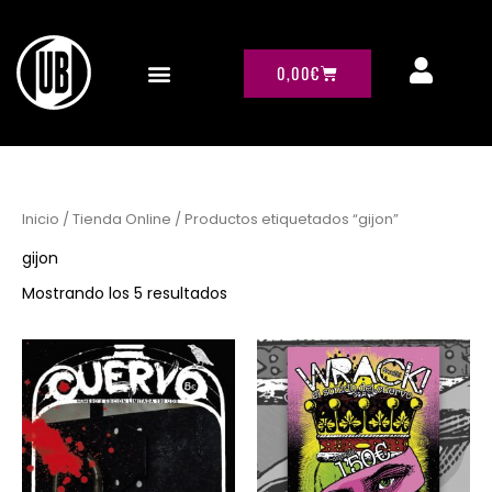
Ordenado
Ir
por
al
los
últimos
contenido
CARRITO
0,00
€
Inicio
/
Tienda Online
/ Productos etiquetados “gijon”
gijon
Mostrando los 5 resultados