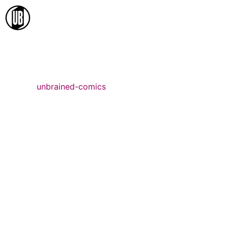
Ir
al
contenido
unbrained-comics