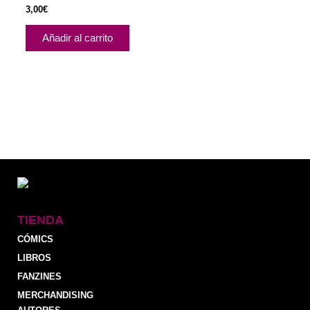
Valorado con
3,00
€
5.00
de 5
Añadir al carrito
TIENDA
CÓMICS
LIBROS
FANZINES
MERCHANDISING