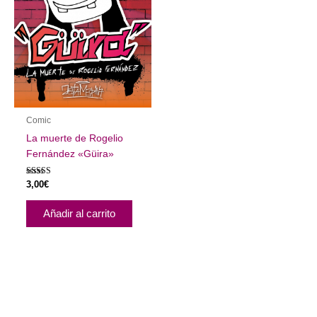
Comic
La muerte de Rogelio
Fernández «Güira»
Valorado con
3,00
€
5.00
de 5
Añadir al carrito