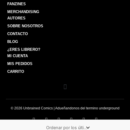
FANZINES
MERCHANDISING
AUTORES
SOBRE NOSOTROS
CONTACTO
BLOG
¿ERES LIBRERO?
MI CUENTA
MIS PEDIDOS
CARRITO
© 2026 Unbrained Comics | Adueñandonos del termino underground
I
Y
F
X
T
G
n
o
a
-
i
o
s
u
c
t
k
o
t
t
e
w
t
g