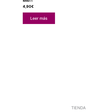
Valorado con
4,90
€
5.00
de 5
Leer más
TIENDA