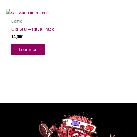
AGOTADO
Comic
Old Star – Ritual Pack
14,00
€
Leer más