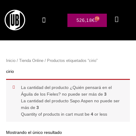
Ir
al
contenido
79
CARRITO
526,18
€
Sobre nosotros
Inicio
/
Tienda Online
/ Productos etiquetados “cirio”
cirio
La cantidad del producto ¿Quién pensará en el
Águila de los Fieles? no puede ser más de
3
La cantidad del producto Sapo Aspen no puede ser
más de
3
Quantity of products in cart must be
4
or less
Mostrando el único resultado